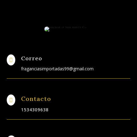
Correo

fraganciasimportadas99@gmail.com
Contacto

1534309638