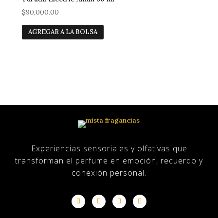
$
90,000.00
AGREGAR A LA BOLSA
Casa
Tienda
sobre nosotros
Experiencias sensoriales y olfativas que
transforman el perfume en emoción, recuerdo y
conexión personal.
Blog