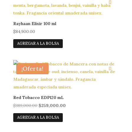
Blog
Rayhaan Elixir 100 ml
$
84,900.00
AGREGAR A LA BOLSA
¡Oferta!
Red Tobacco EDP120 mL
El
El
$
389,000.00
$
259,000.00
precio
precio
AGREGAR A LA BOLSA
original
actual
era:
es: