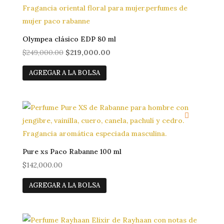
Olympea clásico EDP 80 ml
El
El
$
249,000.00
$
219,000.00
precio
precio
AGREGAR A LA BOLSA
original
actual
era:
es:
$249,000.00.
$219,000.00.
Casa
Pure xs Paco Rabanne 100 ml
$
142,000.00
Tienda
AGREGAR A LA BOLSA
sobre nosotros