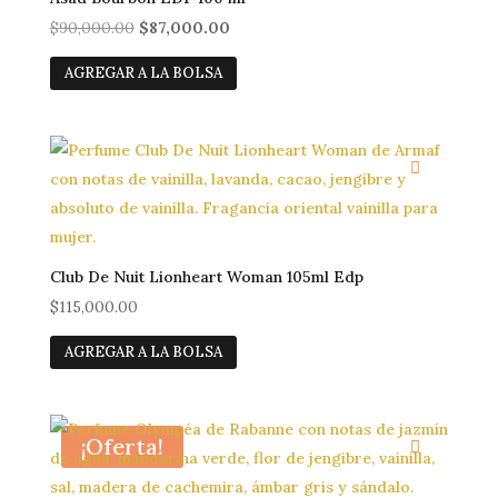
El
El
$
90,000.00
$
87,000.00
precio
precio
AGREGAR A LA BOLSA
original
actual
era:
es:
$90,000.00.
$87,000.00.
Club De Nuit Lionheart Woman 105ml Edp
$
115,000.00
AGREGAR A LA BOLSA
¡Oferta!