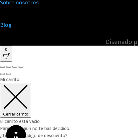
Sobre nosotros
Blog
Diseñado po
0
Mi carrito
Cerrar carrito
El carrito está vacío.
Parece que aún no te has decidido.
✦
¿Tienes un código de descuento?
IA