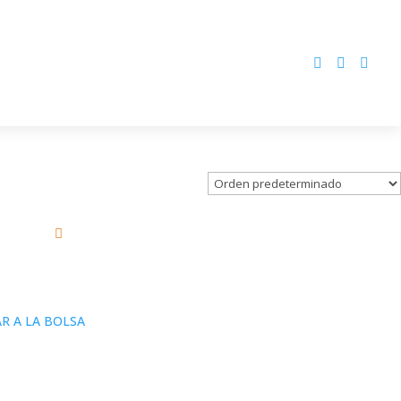



R A LA BOLSA