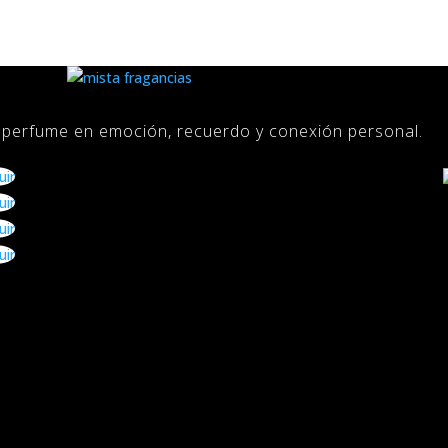
l perfume en emoción, recuerdo y conexión personal.
uir
uir
uir
uir