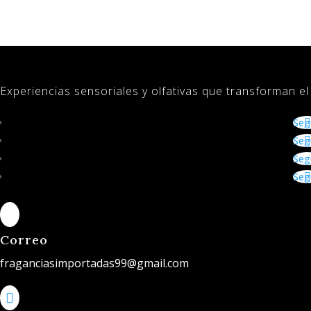
Experiencias sensoriales y olfativas que transforman e
Seg
Seg
Seg
Seg

Correo
fraganciasimportadas99@gmail.com
