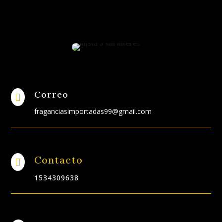
Correo

fraganciasimportadas99@gmail.com
Contacto

1534309638