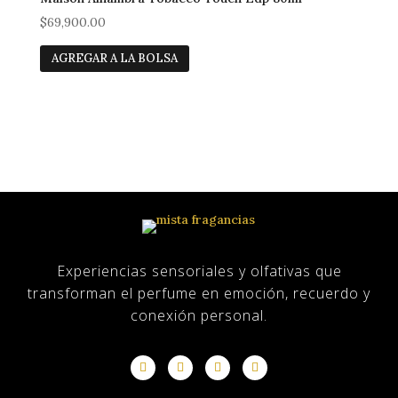
$
69,900.00
AGREGAR A LA BOLSA
Casa
Tienda
sobre nosotros
Experiencias sensoriales y olfativas que
transforman el perfume en emoción, recuerdo y
conexión personal.
Blog