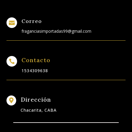
Correo

fraganciasimportadas99@gmail.com
Contacto

1534309638
Dirección

Chacarita, CABA