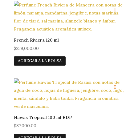
$319,000.00.
$219,000.00.
French Riviera 120 ml
$
239,000.00
AGREGAR A LA BOLSA
Casa
Hawas Tropical 100 ml EDP
Tienda
$
87,000.00