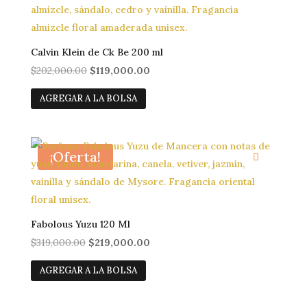
Calvin Klein de Ck Be 200 ml
El
El
$
202,000.00
$
119,000.00
precio
precio
AGREGAR A LA BOLSA
original
actual
era:
es:
$202,000.00.
$119,000.00.
¡Oferta!
Fabolous Yuzu 120 Ml
El
El
$
319,000.00
$
219,000.00
precio
precio
AGREGAR A LA BOLSA
original
actual
era:
es: