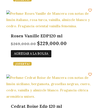
Roses Vanille EDP120 ml
$
229,000.00
El
El
$
269,000.00
precio
precio
AGREGAR A LA BOLSA
original
actual
era:
es:
¡OFERTA!
$269,000.00.
$229,000.00.
Cedrat Boise Edp 120 ml