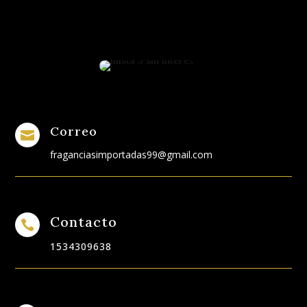
Correo

fraganciasimportadas99@gmail.com
Contacto

1534309638