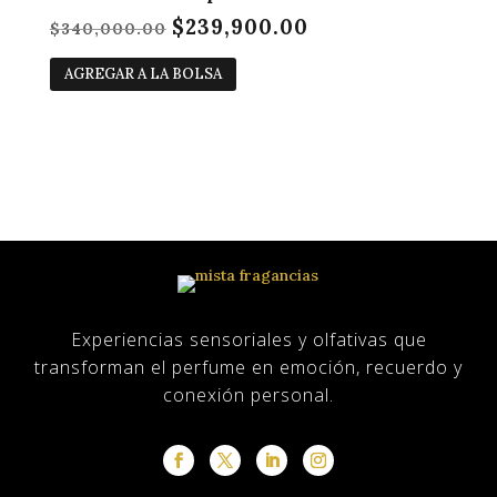
$
239,900.00
El
El
$
340,000.00
precio
precio
AGREGAR A LA BOLSA
original
actual
era:
es:
$340,000.00.
$239,900.00.
Experiencias sensoriales y olfativas que
transforman el perfume en emoción, recuerdo y
conexión personal.