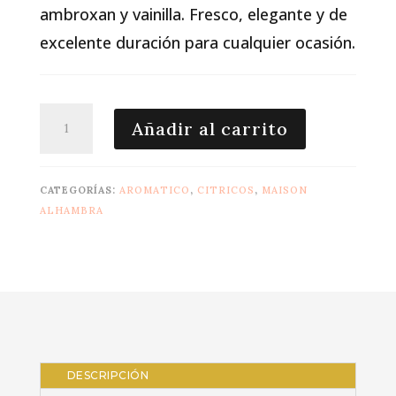
ambroxan y vainilla. Fresco, elegante y de
excelente duración para cualquier ocasión.
Salvo
Añadir al carrito
100
ml
-
CATEGORÍAS:
AROMATICO
,
CITRICOS
,
MAISON
Equivalente
ALHAMBRA
a
Sauvage
cantidad
DESCRIPCIÓN