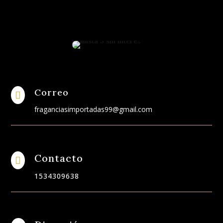
Correo

fraganciasimportadas99@gmail.com
Contacto

1534309638