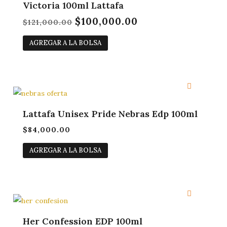
Victoria 100ml Lattafa
$
100,000.00
El
El
$
121,000.00
precio
precio
AGREGAR A LA BOLSA
original
actual
era:
es:
$121,000.00.
$100,000.00.
Lattafa Unisex Pride Nebras Edp 100ml
$
84,000.00
AGREGAR A LA BOLSA
Her Confession EDP 100ml