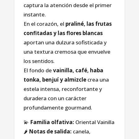
captura la atención desde el primer
instante.
En el corazón, el
praliné, las frutas
confitadas y las flores blancas
aportan una dulzura sofisticada y
una textura cremosa que envuelve
los sentidos.
El fondo de
vainilla, café, haba
tonka, benjuí y almizcle
crea una
estela intensa, reconfortante y
duradera con un carácter
Casa
profundamente gourmand.
💫
Familia olfativa:
Oriental Vainilla
Tienda
🌶️
Notas de salida:
canela,