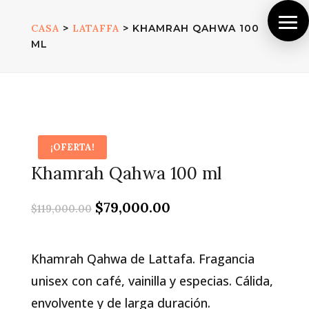
CASA
>
LATAFFA
> KHAMRAH QAHWA 100
ML
¡OFERTA!
Khamrah Qahwa 100 ml
El
El
$
79,000.00
$
119,000.00
precio
precio
original
actual
era:
es:
Khamrah Qahwa de Lattafa. Fragancia
$119,000.00.
$79,000.00.
unisex con café, vainilla y especias. Cálida,
envolvente y de larga duración.