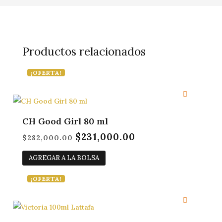
Productos relacionados
¡OFERTA!
CH Good Girl 80 ml
$
231,000.00
El
El
$
282,000.00
precio
precio
AGREGAR A LA BOLSA
original
actual
era:
es:
¡OFERTA!
$282,000.00.
$231,000.00.