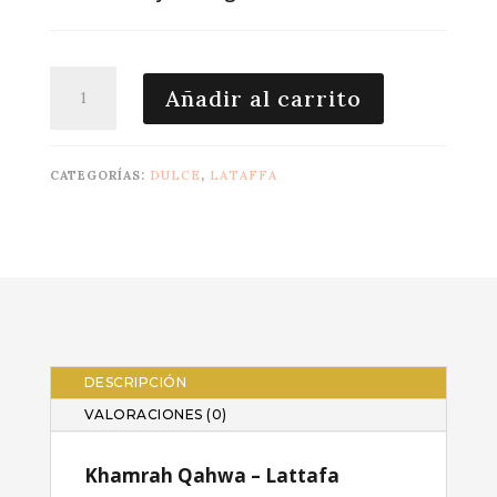
Khamrah
Añadir al carrito
Qahwa
100
ml
CATEGORÍAS:
DULCE
,
LATAFFA
cantidad
DESCRIPCIÓN
VALORACIONES (0)
Khamrah Qahwa – Lattafa