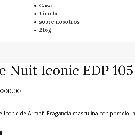
Casa
Tienda
sobre nosotros
Blog
e Nuit Iconic EDP 10
El
,000.00
io
precio
nal
actual
es:
e Iconic de Armaf. Fragancia masculina con pomelo, me
000.00.
$105,000.00.