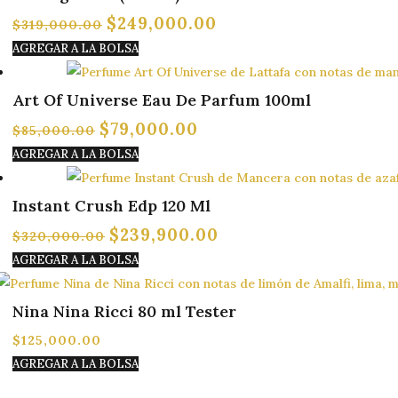
$
249,000.00
El
El
$
319,000.00
precio
precio
AGREGAR A LA BOLSA
original
actual
¡OFERTA!
era:
es:
Art Of Universe Eau De Parfum 100ml
$319,000.00.
$249,000.00.
$
79,000.00
El
El
$
85,000.00
precio
precio
AGREGAR A LA BOLSA
original
actual
¡OFERTA!
era:
es:
Instant Crush Edp 120 Ml
$85,000.00.
$79,000.00.
$
239,900.00
El
El
$
320,000.00
precio
precio
AGREGAR A LA BOLSA
original
actual
era:
es:
Nina Nina Ricci 80 ml Tester
$320,000.00.
$239,900.00.
$
125,000.00
AGREGAR A LA BOLSA