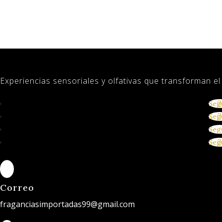
Experiencias sensoriales y olfativas que transforman e
Seg
Seg
Seg
Seg

Correo
fraganciasimportadas99@gmail.com