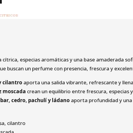
CITRICOS
cítrica, especias aromáticas y una base amaderada sof
 que buscan un perfume con presencia, frescura y excele
 cilantro
aporta una salida vibrante, refrescante y llena
uez moscada
crean un equilibrio entre frescura, especias y
ar, cedro, pachulí y ládano
aporta profundidad y una
a, cilantro
oscada