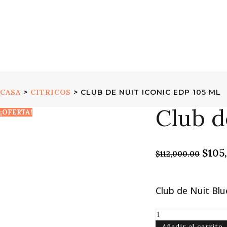
CASA
>
CITRICOS
> CLUB DE NUIT ICONIC EDP 105 ML
Club d
¡OFERTA!
El
$
105
$
112,000.00
prec
origi
era:
Club de Nuit Blu
$112,
Club
de
Añadir al carrito