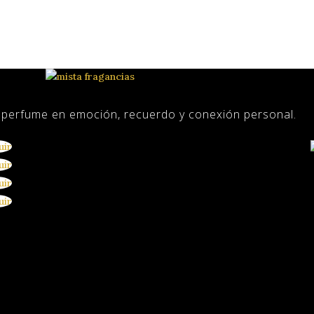
l perfume en emoción, recuerdo y conexión personal.
uir
uir
uir
uir