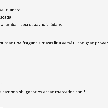
a, cilantro
oscada
o, ámbar, cedro, pachulí, ládano
 buscan una fragancia masculina versátil con gran proyec
L”
s campos obligatorios están marcados con
*