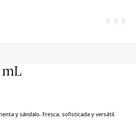



5 mL
nta y sándalo. Fresca, sofisticada y versátil.