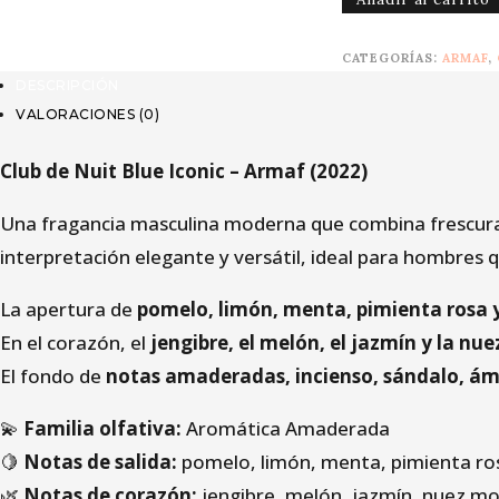
Nuit
Iconic
CATEGORÍAS:
ARMAF
,
EDP
DESCRIPCIÓN
105
VALORACIONES (0)
mL
cantidad
Club de Nuit Blue Iconic – Armaf (2022)
Una fragancia masculina moderna que combina frescura 
interpretación elegante y versátil, ideal para hombres
La apertura de
pomelo, limón, menta, pimienta rosa y
En el corazón, el
jengibre, el melón, el jazmín y la n
El fondo de
notas amaderadas, incienso, sándalo, ámb
💫
Familia olfativa:
Aromática Amaderada
🍋
Notas de salida:
pomelo, limón, menta, pimienta ros
🌿
Notas de corazón:
jengibre, melón, jazmín, nuez m