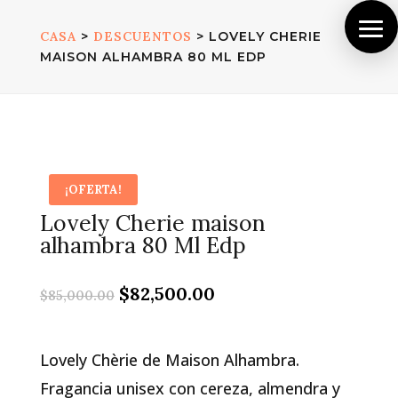
CASA
>
DESCUENTOS
> LOVELY CHERIE
MAISON ALHAMBRA 80 ML EDP
¡OFERTA!
Lovely Cherie maison
alhambra 80 Ml Edp
El
El
$
82,500.00
$
85,000.00
precio
precio
original
actual
era:
es:
Lovely Chèrie de Maison Alhambra.
$85,000.00.
$82,500.00.
Fragancia unisex con cereza, almendra y