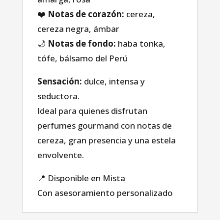
Tienda
❤️
Notas de corazón:
cereza,
cereza negra, ámbar
sobre nosotros
🌙
Notas de fondo:
haba tonka,
tófe, bálsamo del Perú
Blog
Sensación:
dulce, intensa y
seductora.
Ideal para quienes disfrutan
perfumes gourmand con notas de
cereza, gran presencia y una estela
envolvente.
📍 Disponible en Mista
Con asesoramiento personalizado