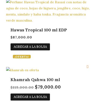
Hawas Tropical 100 ml EDP
$
87,000.00
AGREGAR A LA BOLSA
¡OFERTA!
Khamrah Qahwa 100 ml
$
79,000.00
El
El
$
119,000.00
precio
precio
AGREGAR A LA BOLSA
original
actual
era:
es: