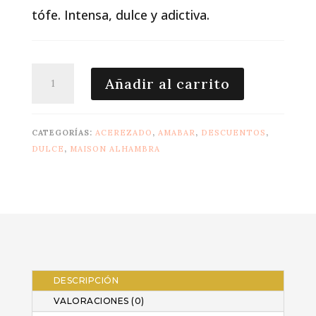
tófe. Intensa, dulce y adictiva.
Lovely
Añadir al carrito
Cherie
maison
alhambra
CATEGORÍAS:
ACEREZADO
,
AMABAR
,
DESCUENTOS
,
80
DULCE
,
MAISON ALHAMBRA
Ml
Edp
cantidad
DESCRIPCIÓN
VALORACIONES (0)