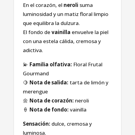
En el corazón, el
neroli
suma
luminosidad y un matiz floral limpio
que equilibra la dulzura.
El fondo de
vainilla
envuelve la piel
con una estela cálida, cremosa y
adictiva.
💫
Familia olfativa:
Floral Frutal
Gourmand
🍋
Nota de salida:
tarta de limón y
Casa
merengue
🌼
Nota de corazón:
neroli
🍦
Nota de fondo:
vainilla
Tienda
Sensación:
dulce, cremosa y
sobre nosotros
luminosa.