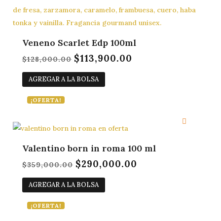
Veneno Scarlet Edp 100ml
$
113,900.00
El
El
$
128,000.00
precio
precio
AGREGAR A LA BOLSA
original
actual
era:
es:
¡OFERTA!
$128,000.00.
$113,900.00.
Valentino born in roma 100 ml
$
290,000.00
El
El
$
359,000.00
precio
precio
AGREGAR A LA BOLSA
original
actual
era:
es:
¡OFERTA!
$359,000.00.
$290,000.00.