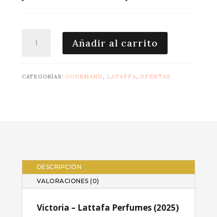
Victoria
Añadir al carrito
100ml
Lattafa
cantidad
CATEGORÍAS:
GOURMAND
,
LATAFFA
,
OFERTAS
DESCRIPCIÓN
VALORACIONES (0)
Victoria – Lattafa Perfumes (2025)