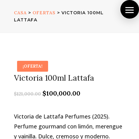
CASA
>
OFERTAS
> VICTORIA 100ML
LATTAFA
¡OFERTA!
Victoria 100ml Lattafa
El
El
$
100,000.00
$
121,000.00
precio
precio
original
actual
era:
es:
Victoria de Lattafa Perfumes (2025).
$121,000.00.
$100,000.00.
Perfume gourmand con limón, merengue
y vainilla. Dulce, cremoso y moderno.