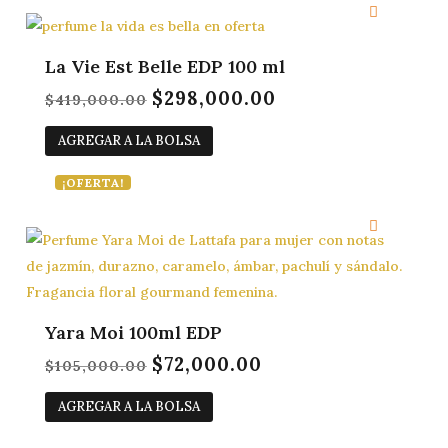
La Vie Est Belle EDP 100 ml
$
298,000.00
El
El
$
419,000.00
precio
precio
AGREGAR A LA BOLSA
original
actual
era:
es:
¡OFERTA!
$419,000.00.
$298,000.00.
Yara Moi 100ml EDP
$
72,000.00
El
El
$
105,000.00
precio
precio
AGREGAR A LA BOLSA
original
actual
era:
es: