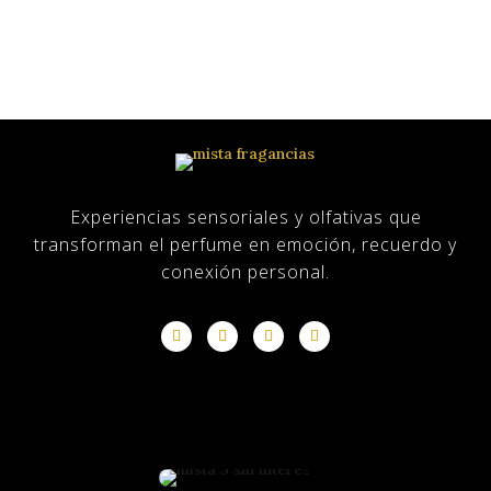
$105,000.00.
$72,000.00.
Experiencias sensoriales y olfativas que
transforman el perfume en emoción, recuerdo y
conexión personal.