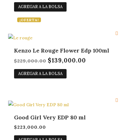
precio
precio
AGREGAR A LA BOLSA
original
actual
era:
es:
¡OFERTA!
$140,000.00.
$125,000.00.
Kenzo Le Rouge Flower Edp 100ml
$
139,000.00
El
El
$
229,000.00
precio
precio
AGREGAR A LA BOLSA
original
actual
era:
es:
$229,000.00.
$139,000.00.
Good Girl Very EDP 80 ml
$
223,000.00
AGREGAR A LA BOLSA