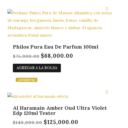
Philos Pura Eau De Parfum 100ml
$
68,000.00
El
El
$
75,000.00
precio
precio
AGREGAR A LA BOLSA
original
actual
era:
es:
¡OFERTA!
$75,000.00.
$68,000.00.
Al Haramain Amber Oud Ultra Violet
Edp 120ml Tester
$
125,000.00
El
El
$
140,000.00