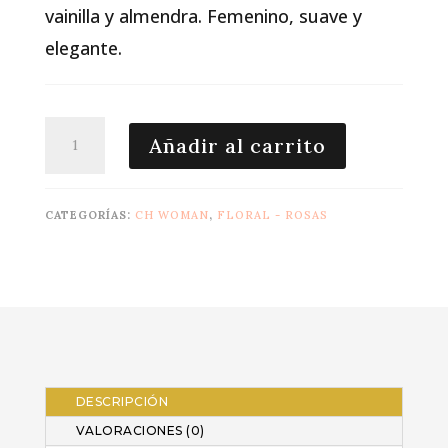
vainilla y almendra. Femenino, suave y
elegante.
Good
Añadir al carrito
Girl
Blush
EDP
CATEGORÍAS:
CH WOMAN
,
FLORAL - ROSAS
80
ml
tester
cantidad
DESCRIPCIÓN
VALORACIONES (0)