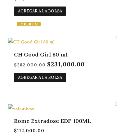
AGREGAR A LA BOLSA
¡OFERTA!
CH Good Girl 80 ml
$
231,000.00
El
El
$
282,000.00
precio
precio
AGREGAR A LA BOLSA
original
actual
era:
es:
$282,000.00.
$231,000.00.
Rome Extradose EDP 100ML
$
112,000.00