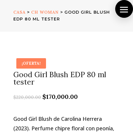
CASA
>
CH WOMAN
> GOOD GIRL BLUSH
EDP 80 ML TESTER
¡OFERTA!
Good Girl Blush EDP 80 ml
tester
El
El
$
170,000.00
$
220,000.00
precio
precio
original
actual
era:
es:
Good Girl Blush de Carolina Herrera
$220,000.00.
$170,000.00.
(2023). Perfume chipre floral con peonía,