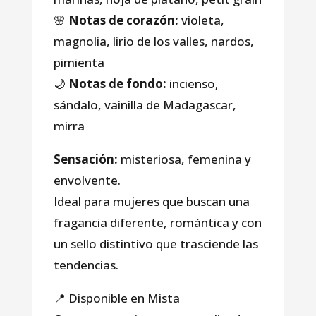
Casa
🌸
Notas de corazón:
violeta,
magnolia, lirio de los valles, nardos,
Tienda
pimienta
🌙
Notas de fondo:
incienso,
sobre nosotros
sándalo, vainilla de Madagascar,
mirra
Blog
Sensación:
misteriosa, femenina y
envolvente.
Ideal para mujeres que buscan una
fragancia diferente, romántica y con
un sello distintivo que trasciende las
tendencias.
📍 Disponible en Mista