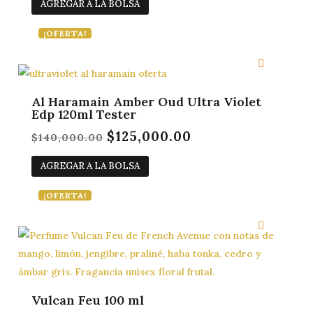
AGREGAR A LA BOLSA
original
actual
era:
es:
¡OFERTA!
$87,000.00.
$82,000.00.
Al Haramain Amber Oud Ultra Violet
Edp 120ml Tester
$
125,000.00
El
El
$
140,000.00
precio
precio
AGREGAR A LA BOLSA
original
actual
era:
es:
¡OFERTA!
$140,000.00.
$125,000.00.
Vulcan Feu 100 ml