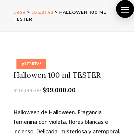
CASA
>
OFERTAS
> HALLOWEN 100 ML
TESTER
¡OFERTA!
Hallowen 100 ml TESTER
El
El
$
99,000.00
$
146,000.00
precio
precio
original
actual
era:
es:
Halloween de Halloween. Fragancia
$146,000.00.
$99,000.00.
femenina con violeta, flores blancas e
incienso. Delicada, misteriosa y atemporal.