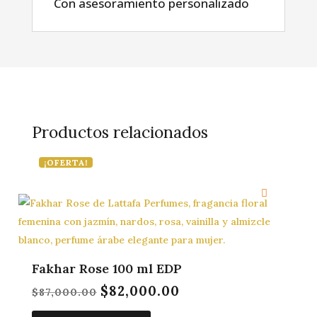
Con asesoramiento personalizado
Productos relacionados
¡OFERTA!
Fakhar Rose 100 ml EDP
$
82,000.00
El
El
$
87,000.00
precio
precio