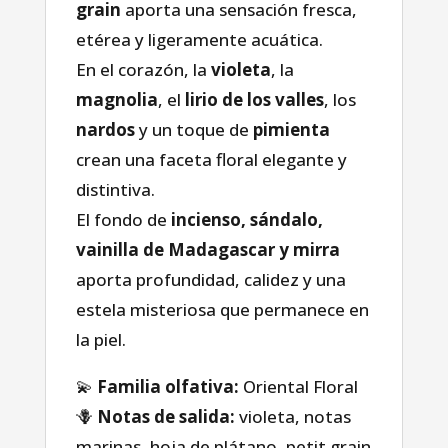
grain
aporta una sensación fresca,
etérea y ligeramente acuática.
En el corazón, la
violeta
, la
magnolia
, el
lirio de los valles
, los
nardos
y un toque de
pimienta
crean una faceta floral elegante y
distintiva.
El fondo de
incienso, sándalo,
vainilla de Madagascar y mirra
aporta profundidad, calidez y una
estela misteriosa que permanece en
la piel.
💫
Familia olfativa:
Oriental Floral
🪻
Notas de salida:
violeta, notas
marinas, hoja de plátano, petit grain