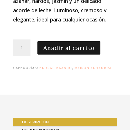
azahar, nardos, jazmín y un delicado
acorde de leche. Luminoso, cremoso y
elegante, ideal para cualquier ocasión.
so
Añadir al carrito
candid
edp
85ml
CATEGORÍAS:
FLORAL BLANCO
,
MAISON ALHAMBRA
cantidad
DESCRIPCIÓN