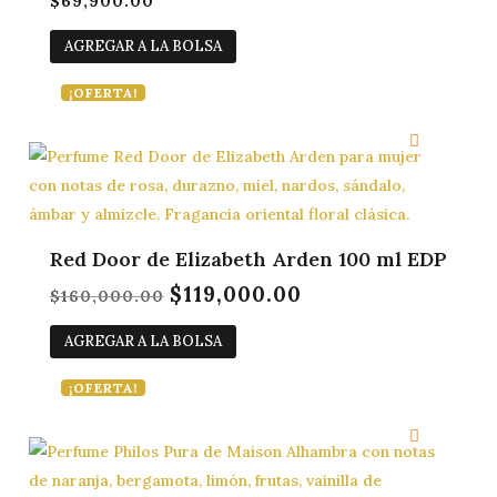
$
69,900.00
AGREGAR A LA BOLSA
¡OFERTA!
Red Door de Elizabeth Arden 100 ml EDP
$
119,000.00
El
El
$
160,000.00
precio
precio
AGREGAR A LA BOLSA
original
actual
era:
es:
¡OFERTA!
$160,000.00.
$119,000.00.