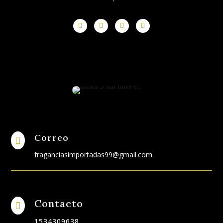
Correo

fraganciasimportadas99@gmail.com
Contacto

1534309638