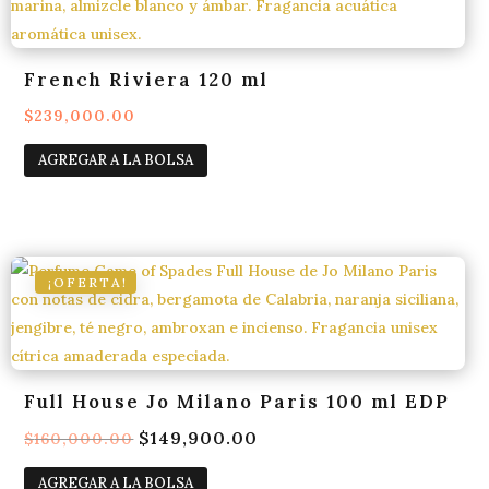
French Riviera 120 ml
$
239,000.00
AGREGAR A LA BOLSA
¡OFERTA!
Full House Jo Milano Paris 100 ml EDP
El
$
149,900.00
El
$
160,000.00
precio
precio
AGREGAR A LA BOLSA