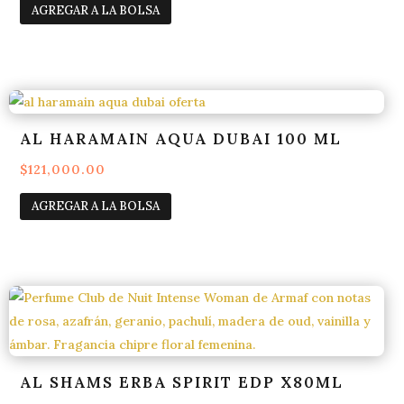
AGREGAR A LA BOLSA
original
actual
era:
es:
$140,000.00.
$125,000.00.
AL HARAMAIN AQUA DUBAI 100 ML
$
121,000.00
AGREGAR A LA BOLSA
AL SHAMS ERBA SPIRIT EDP X80ML