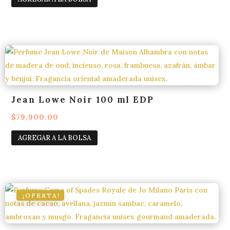
original
actual
era:
es:
$320,000.00.
$239,900.00.
Jean Lowe Noir 100 ml EDP
$
79,900.00
AGREGAR A LA BOLSA
¡OFERTA!