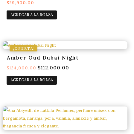
$
29,900.00
AGREGAR A LA BOLSA
¡OFERTA!
Amber Oud Dubai Night
El
$
112,000.00
El
$
124,000.00
precio
precio
AGREGAR A LA BOLSA
original
actual
era:
es:
$124,000.00.
$112,000.00.