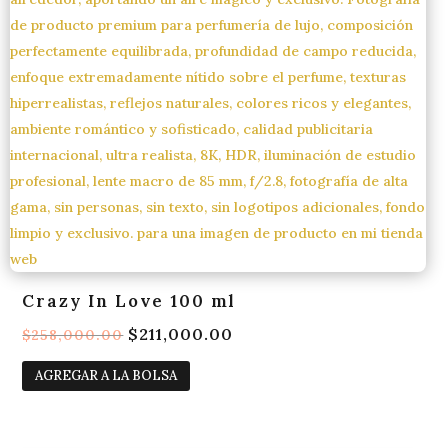
Crazy In Love 100 ml
El
$
211,000.00
El
$
258,000.00
precio
precio
AGREGAR A LA BOLSA
original
actual
era:
es:
$258,000.00.
$211,000.00.