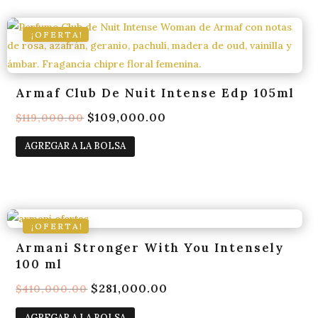
¡OFERTA!
Armaf Club De Nuit Intense Edp 105ml
El
$
109,000.00
El
$
119,000.00
Casa
precio
precio
AGREGAR A LA BOLSA
original
actual
era:
es:
Tienda
$119,000.00.
$109,000.00.
¡OFERTA!
sobre nosotros
Armani Stronger With You Intensely
100 ml
El
$
281,000.00
El
$
410,000.00
Blog
precio
precio
AGREGAR A LA BOLSA