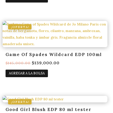
original
actual
era:
es:
$160,000.00.
$149,900.00.
¡OFERTA!
Game Of Spades Wildcard EDP 100ml
El
$
139,000.00
El
$
145,000.00
precio
precio
AGREGAR A LA BOLSA
original
actual
era:
es:
$145,000.00.
$139,000.00.
¡OFERTA!
Good Girl Blush EDP 80 ml tester