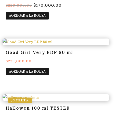
El
$
170,000.00
El
$
220,000.00
precio
precio
AGREGAR A LA BOLSA
original
actual
era:
es:
$220,000.00.
$170,000.00.
Good Girl Very EDP 80 ml
$
223,000.00
AGREGAR A LA BOLSA
¡OFERTA!
Hallowen 100 ml TESTER