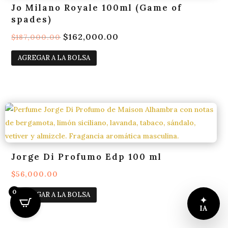
Jo Milano Royale 100ml (Game of
spades)
El
$
162,000.00
El
$
187,000.00
precio
precio
AGREGAR A LA BOLSA
original
actual
era:
es:
$187,000.00.
$162,000.00.
Jorge Di Profumo Edp 100 ml
$
56,000.00
0
AGREGAR A LA BOLSA
✦
IA