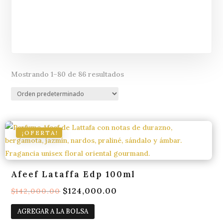
Mostrando 1–80 de 86 resultados
¡OFERTA!
Afeef Lataffa Edp 100ml
El
$
124,000.00
El
$
142,000.00
precio
precio
AGREGAR A LA BOLSA
original
actual