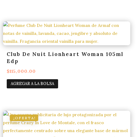
era:
es:
$112,000.00.
$105,000.00.
Club De Nuit Lionheart Woman 105ml
Edp
$
115,000.00
AGREGAR A LA BOLSA
¡OFERTA!