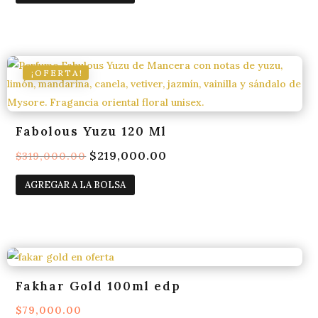
era:
es:
$169,000.00.
$145,000.00.
¡OFERTA!
Fabolous Yuzu 120 Ml
El
$
219,000.00
El
$
319,000.00
precio
precio
AGREGAR A LA BOLSA
original
actual
era:
es:
$319,000.00.
$219,000.00.
Fakhar Gold 100ml edp
$
79,000.00