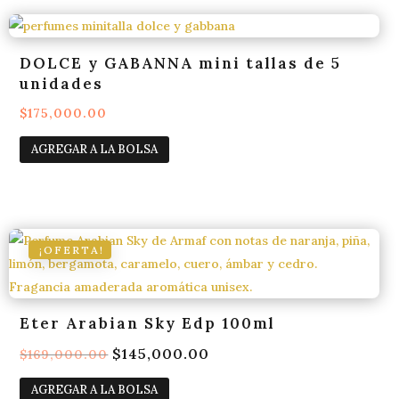
DOLCE y GABANNA mini tallas de 5
unidades
$
175,000.00
AGREGAR A LA BOLSA
¡OFERTA!
Eter Arabian Sky Edp 100ml
El
$
145,000.00
El
$
169,000.00
precio
precio
AGREGAR A LA BOLSA
original
actual