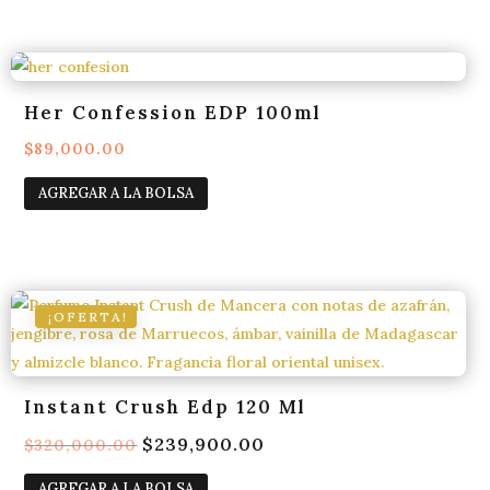
Her Confession EDP 100ml
$
89,000.00
AGREGAR A LA BOLSA
¡OFERTA!
Instant Crush Edp 120 Ml
El
$
239,900.00
El
$
320,000.00
precio
precio
AGREGAR A LA BOLSA