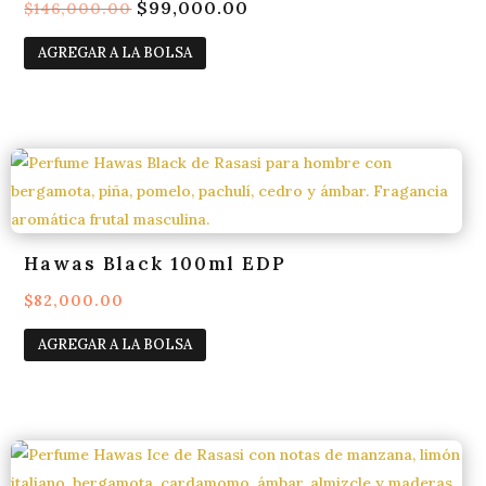
El
$
99,000.00
El
$
146,000.00
precio
precio
AGREGAR A LA BOLSA
original
actual
era:
es:
$146,000.00.
$99,000.00.
Hawas Black 100ml EDP
$
82,000.00
AGREGAR A LA BOLSA