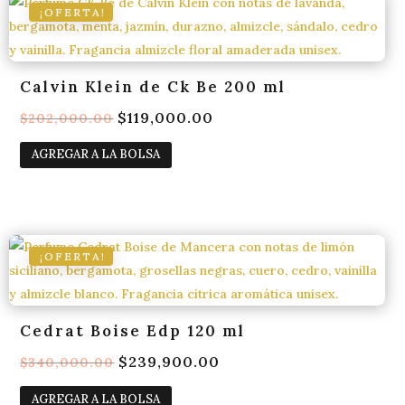
¡OFERTA!
Calvin Klein de Ck Be 200 ml
El
$
119,000.00
El
$
202,000.00
precio
precio
AGREGAR A LA BOLSA
original
actual
era:
es:
$202,000.00.
$119,000.00.
¡OFERTA!
Cedrat Boise Edp 120 ml
El
$
239,900.00
El
$
340,000.00
precio
precio
AGREGAR A LA BOLSA