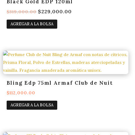
Black Gold EDP 120ml
El
$
229,000.00
El
$
319,000.00
precio
precio
AGREGAR A LA BOLSA
original
actual
era:
es:
$319,000.00.
$229,000.00.
Bling Edp 75ml Armaf Club de Nuit
$
112,000.00
AGREGAR A LA BOLSA