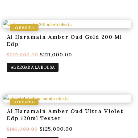
era:
es:
$142,000.00.
$124,000.00.
¡OFERTA!
Al Haramain Amber Oud Gold 200 Ml
Edp
El
$
211,000.00
El
$
229,000.00
precio
precio
AGREGAR A LA BOLSA
original
actual
era:
es:
$229,000.00.
$211,000.00.
¡OFERTA!
Al Haramain Amber Oud Ultra Violet
Edp 120ml Tester
El
$
125,000.00
El
$
140,000.00
precio
precio